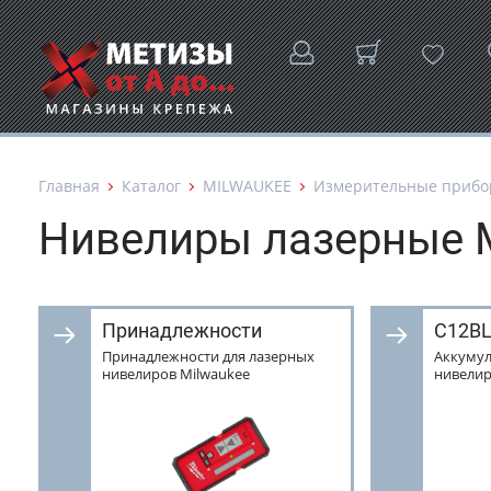
Главная
Каталог
MILWAUKEE
Измерительные приб
Нивелиры лазерные 
Принадлежности
C12B
Принадлежности для лазерных
Аккуму
нивелиров Milwaukee
нивелир