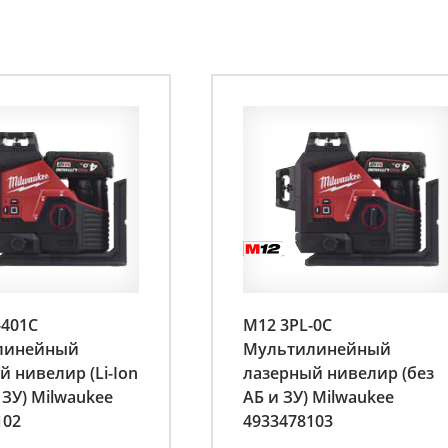
-401C
M12 3PL-0C
линейный
Мультилинейный
 нивелир (Li-Ion
лазерный нивелир (без
 ЗУ) Milwaukee
АБ и ЗУ) Milwaukee
102
4933478103