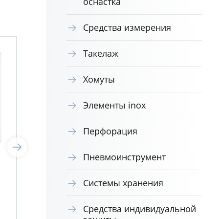
оснастка
Средства измерения
Такелаж
Хомуты
Элементы inox
Перфорация
Пневмоинструмент
LLD50 Детектор лазера
L4 
(для лазерного
лаз
Системы хранения
нивелира) Milwaukee
Ач 
4932478104
вил
493
Средства индивидуальной