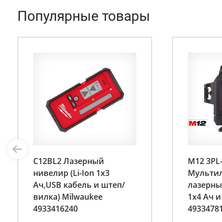
Популярные товары
C12BL2 Лазерный
M12 3PL
нивелир (Li-Ion 1х3
Мульти
Ач,USB кабель и штеп/
лазерный
вилка) Milwaukee
1х4 Ач и
4933416240
4933478