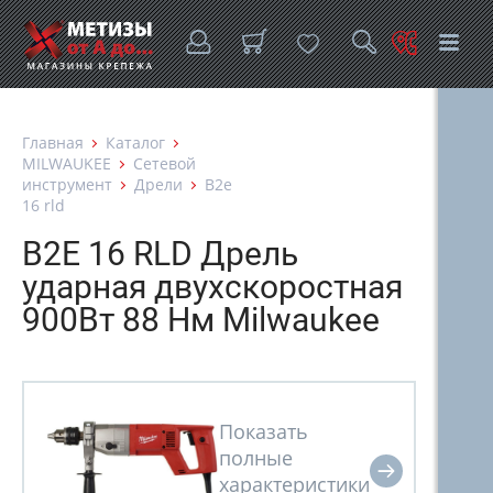
Главная
Каталог
MILWAUKEE
Сетевой
инструмент
Дрели
B2e
16 rld
B2E 16 RLD Дрель
ударная двухскоростная
900Вт 88 Нм Milwaukee