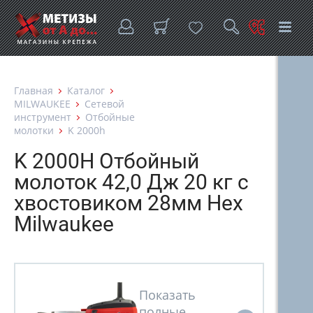
Главная
Каталог
MILWAUKEE
Сетевой
инструмент
Отбойные
молотки
K 2000h
K 2000H Отбойный
молоток 42,0 Дж 20 кг с
хвостовиком 28мм Hex
Milwaukee