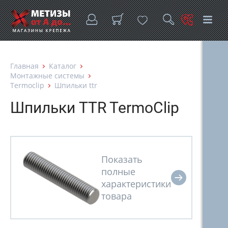
Главная
Каталог
Монтажные системы
Termoclip
Шпильки ttr
Шпильки TTR TermoClip