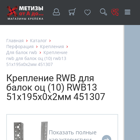
Главная
Каталог
Перфорация
Крепления
Для балок rwb
Крепление
rwb для балок оц (10) rwb13
51x195x0x2мм 451307
Крепление RWB для
балок оц (10) RWB13
51x195x0x2мм 451307