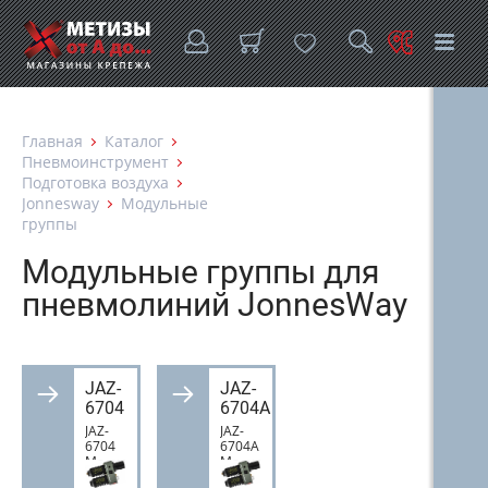
Главная
Каталог
Пневмоинструмент
Подготовка воздуха
Jonnesway
Модульные
группы
Модульные группы для
пневмолиний JonnesWay
JAZ-
JAZ-
6704
6704A
JAZ-
JAZ-
6704
6704A
Модульная
Модульная
группа
группа