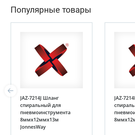
Популярные товары
JAZ-7214J Шланг
JAZ-7214
спиральный для
спираль
пневмоинструмента
пневмои
8ммх12ммх13м
8ммх12
JonnesWay