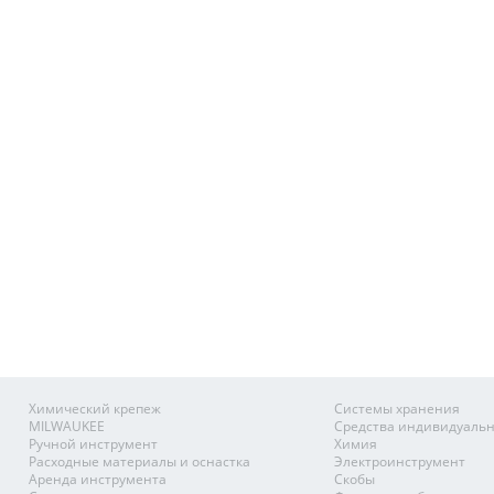
Химический крепеж
Системы хранения
MILWAUKEE
Средства индивидуаль
Ручной инструмент
Химия
Расходные материалы и оснастка
Электроинструмент
Аренда инструмента
Скобы