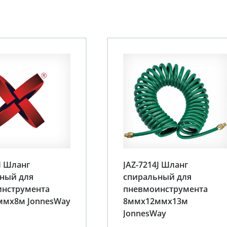
I Шланг
JAZ-7214J Шланг
ный для
спиральный для
нструмента
пневмоинструмента
ммх8м JonnesWay
8ммх12ммх13м
JonnesWay