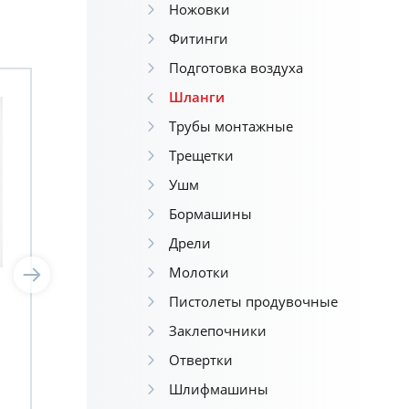
Ножовки
Фитинги
Подготовка воздуха
Шланги
Трубы монтажные
Трещетки
Ушм
Бормашины
Дрели
Молотки
JAZ-7214E Шланг
JAZ
Пистолеты продувочные
спиральный для
спи
Заклепочники
пневмоинструмента
пн
Отвертки
5ммх8ммх8м JonnesWay
8м
Шлифмашины