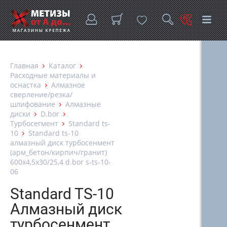
Главная
Каталог
Расходные материалы и
оснастка
Алмазное
сверление/резка/
шлифование
Алмазные
диски
D.bor
Турбосегмент
Standard ts-
10
Standard ts-10
алмазный диск турбосенмент
(арм_бетон/кирпич/гранит)
600x4,5x30/25,4 d.bor s-ts-10-
06
Standard TS-10
Алмазный диск
турбосенмент