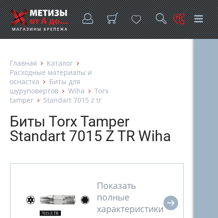
Главная
Каталог
Расходные материалы и
оснастка
Биты для
шуруповертов
Wiha
Torx
tamper
Standart 7015 z tr
Биты Torx Tamper
Standart 7015 Z TR Wiha