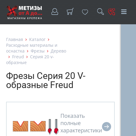
Главная
Каталог
Расходные материалы и
оснастка
Фрезы
Дерево
Freud
Серия 20 v-
образные
Фрезы Серия 20 V-
образные Freud