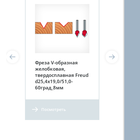
Фреза V-образная
желобковая,
твердосплавная Freud
d25,4х19,0/51,0-
60град_8мм
Посмотреть