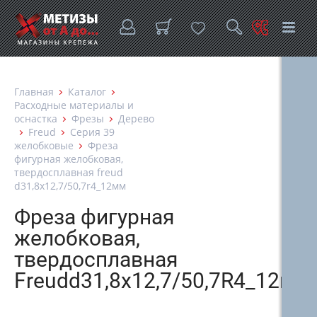
Главная
Каталог
Расходные материалы и
оснастка
Фрезы
Дерево
Freud
Серия 39
желобковые
Фреза
фигурная желобковая,
твердосплавная freud
d31,8х12,7/50,7r4_12мм
Фреза фигурная
желобковая,
твердосплавная
Freudd31,8х12,7/50,7R4_12мм