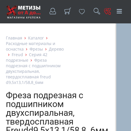
Главная
Каталог
Расходные материалы и
оснастка
Фрезы
Дерево
Freud
Серия 42
подрезные
Фреза
подрезная с подшипником
двухспиральная,
твердосплавная freud
d9,5х13,1/58,8_6мм
Фреза подрезная с
подшипником
двухспиральная,
твердосплавная
Freudd9,5х13,1/58,8_6мм