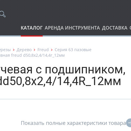
КАТАЛОГ
АРЕНДА ИНСТРУМЕНТА
ДОСТАВКА
Фрезы
Дерево
Freud
Серия 63 пазовые
ная freud d50,8х2,4/14,4r_12мм
учевая с подшипником,
dd50,8х2,4/14,4R_12мм