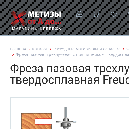
Главная
Каталог
Расходные материалы и оснастка
Фреза пазовая трехлучевая с подшипником, твердосплав
Фреза пазовая трехл
твердосплавная Freu