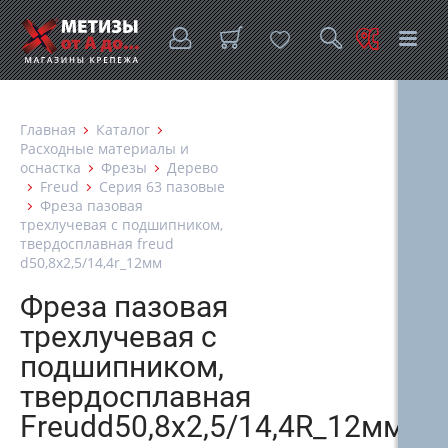
Главная
Каталог
Расходные материалы и
оснастка
Фрезы
Дерево
Freud
Серия 63 пазовые
Фреза пазовая
трехлучевая с подшипником,
твердосплавная freud
d50,8х2,5/14,4r_12мм
Фреза пазовая
трехлучевая с
подшипником,
твердосплавная
Freudd50,8х2,5/14,4R_12мм