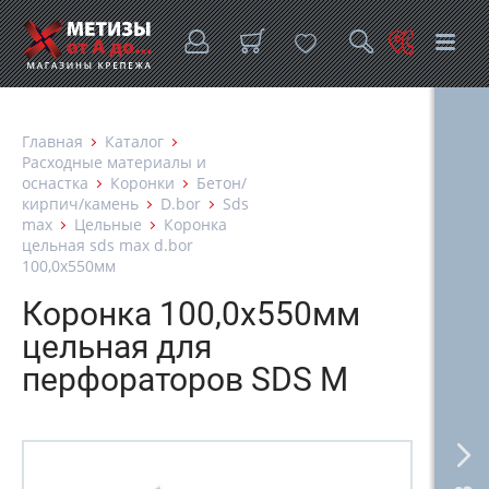
Главная
Каталог
Расходные материалы и
оснастка
Коронки
Бетон/
кирпич/камень
D.bor
Sds
max
Цельные
Коронка
цельная sds max d.bor
100,0х550мм
Коронка 100,0х550мм
цельная для
перфораторов SDS M