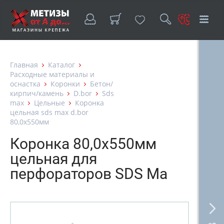
Главная
Каталог
Расходные материалы и
оснастка
Коронки
Бетон/
кирпич/камень
D.bor
Sds
max
Цельные
Коронка
цельная sds max d.bor
80,0х550мм
Коронка 80,0х550мм
цельная для
перфораторов SDS Ma