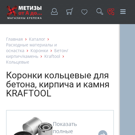
Главная
Каталог
Расходные материалы и
оснастка
Коронки
Бетон/
кирпич/камень
Kraftool
Кольцевые
Коронки кольцевые для
бетона, кирпича и камня
KRAFTOOL