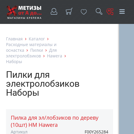
Главная
Каталог
Расходные материалы и
оснастка
Пилки
Для
электролобзиков
Hawera
Наборы
Пилки для
электролобзиков
Наборы
Пилка для эл/лобзиков по дереву
(10шт) HM Hawera
Артикул
F00Y265284