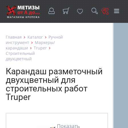
Главная
Каталог
Ручной
инструмент
Маркеры/
карандаши
Truper
Строительный
двухцветный
Карандаш разметочный
двухцветный для
строительных работ
Truper