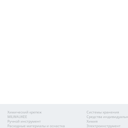
Химический крепеж
Системы хранения
MILWAUKEE
Средства индивидуаль
Ручной инструмент
Химия
Расходные материалы и оснастка
Электроинструмент