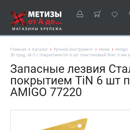
Главная
Каталог
Ручной инструмент
Ножи
Amigo
30 град. sk-5 c покрытием tin 6 шт пластиковый бокс 9 мм 
Запасные лезвия Стал
покрытием TiN 6 шт 
AMIGO 77220