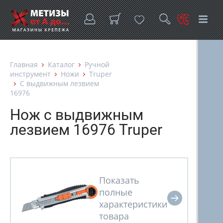
Главная
Каталог
Ручной
инструмент
Ножи
Truper
С выдвижным лезвием
16976
Нож с выдвижным
лезвием 16976 Truper