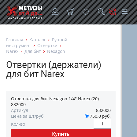
Главная
Каталог
Ручной
инструмент
Отвертки
Narex
Для бит
Nexagon
Отвертки (держатели)
для бит Narex
Отвертка для бит Nexagon 1/4" Narex (20)
832000
Артикул
832000
Цена за шт/руб
750.0 руб.
Кол-во