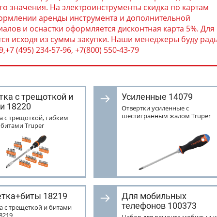
о значения. На электроинструменты скидка по картам
формлении аренды инструмента и дополнительной
алов и оснастки оформляется дисконтная карта 5%. Для
тся исходя из суммы закупки. Наши менеджеры буду рад
+7 (495) 234-57-96, +7(800) 550-43-79
тка с трещоткой и
Усиленные 14079
и 18220
Отвертки усиленные с
шестигранным жалом Truper
а с трещоткой, гибким
 битами Truper
тка+биты 18219
Для мобильных
телефонов 100373
а с трещеткой и битами
18219