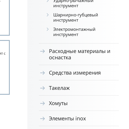
х
Ударно-рычажный
инструмент
Шарнирно-губцевый
инструмент
Электромонтажный
инструмент
Расходные материалы и
т с
оснастка
Средства измерения
Такелаж
Хомуты
Элементы inox