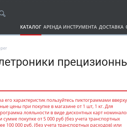
КАТАЛОГ
АРЕНДА ИНСТРУМЕНТА
ДОСТАВКА
uper
элетроники прецизионн
а его характеристик пользуйтесь пиктограммами вверху
ые цены при покупке в магазине от 1 шт, 1 кг. Для
рограмма лояльности в виде дисконтных карт номинал
и сумме покупке от 5 000 руб (без учета транспортных
ее 100 000 руб. (без учета транспортных расходов) или