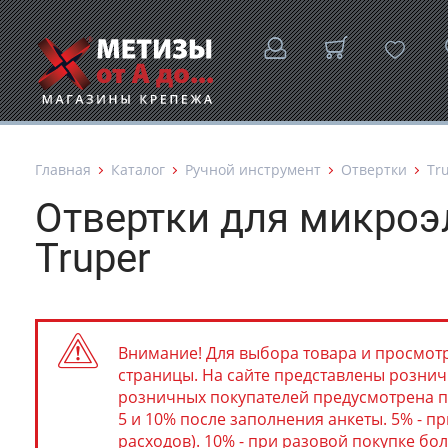
Главная
Каталог
Ручной инструмент
Отвертки
Tr
Отвертки для микро
Truper
Внимание! Для выбора товара и просмотр
страницы. На сайте представлены розничн
розничных покупателей предусмотрена п
5 и 10% после заполнения анкеты. 5% - пр
расходов). 10% - при разовой покупке бол