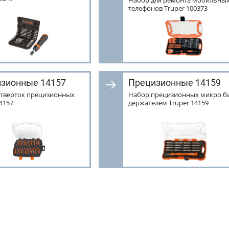
Набор для ремонта мобильны
телефонов Truper 100373
зионные 14157
Прецизионные 14159
тверток прецизионных
Набор прецизионных микро би
14157
держателем Truper 14159