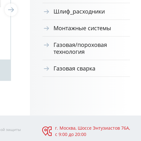
Шлиф_расходники
Набор бит для
На
мобильных телефонов и
отв
Монтажные системы
электроники Cr-V чехол
жал
Truper 100373
дли
Газовая/пороховая
141
технология
Газовая сварка
Посмотреть
г. Москва, Шоссе Энтузиастов 76А,
ной защиты
с 9:00 до 20:00