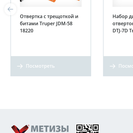
Отвертка с трещоткой и
Набор д
битами Truper JDM-58
отверто
18220
DTJ-7D T
Посмотреть
Посмо