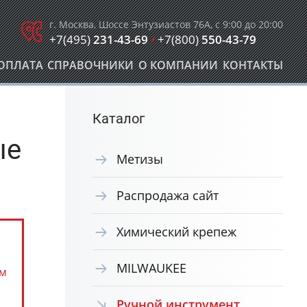
г. Москва, Шоссе Энтузиастов 76А, с 9:00 до 20:00
+7(495)
231-43-69
/
+7(800)
550-43-79
ОПЛАТА
СПРАВОЧНИКИ
О КОМПАНИИ
КОНТАКТЫ
Каталог
ые
Метизы
Распродажа сайт
Химический крепеж
MILWAUKEE
ом
Ручной инструмент