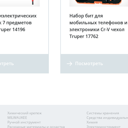
иэлектрических
Набор бит для
к 7 предметов
мобильных телефонов и
ruper 14196
электроники Cr-V чехол
Truper 17762
треть
Посмотреть
Химический крепеж
Системы хранения
MILWAUKEE
Средства индивидуаль
Ручной инструмент
Химия
Расходные материалы и оснастка
Электроинструмент