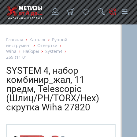
Главная
Каталог
Ручной
инструмент
Отвертки
Wiha
Наборы
System4
269 t11 01
SYSTEM 4, набор
комбинир_жал, 11
предм, Telescopic
(Шлиц/PH/TORX/Hex)
скрутка Wiha 27820