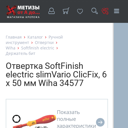
Главная
Каталог
Ручной
инструмент
Отвертки
Wiha
Softfinish electric
Держатель бит
Отвертка SoftFinish
electric slimVario ClicFix, 6
x 50 мм Wiha 34577