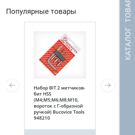
КАТАЛОГ ТОВАРОВ
Популярные товары
Набор BIT 2 метчиков-
бит HSS
(М4;М5;М6;М8;М10,
вороток с Г-образной
ручкой) Bucovice Tools
948210