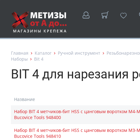
Главная
Каталог
Ручной инструмент
Резьбонарезно
Наборы
Bit 4
BIT 4 для нарезания р
Название
Набор BIT 4 метчиков-бит HSS с цанговым воротком M4-M
Bucovice Tools 948400
Набор BIT 4 метчиков-бит HSS с цанговым воротком М3-
Bucovice Tools 948410