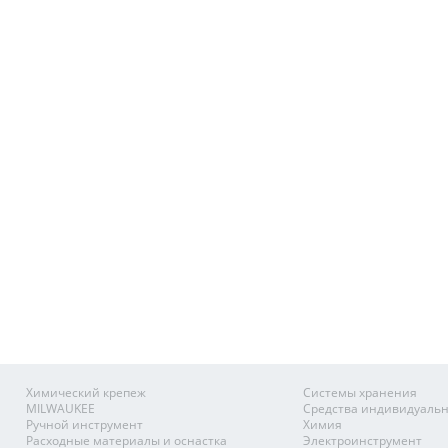
Химический крепеж
Системы хранения
MILWAUKEE
Средства индивидуаль
Ручной инструмент
Химия
Расходные материалы и оснастка
Электроинструмент