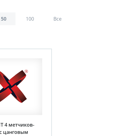
50
100
Все
IT 4 метчиков-
 с цанговым