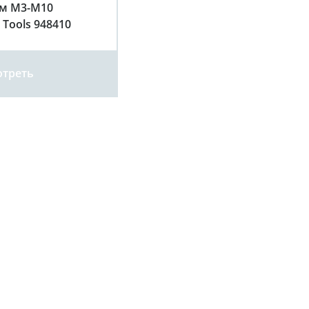
м М3-М10
 Tools 948410
треть