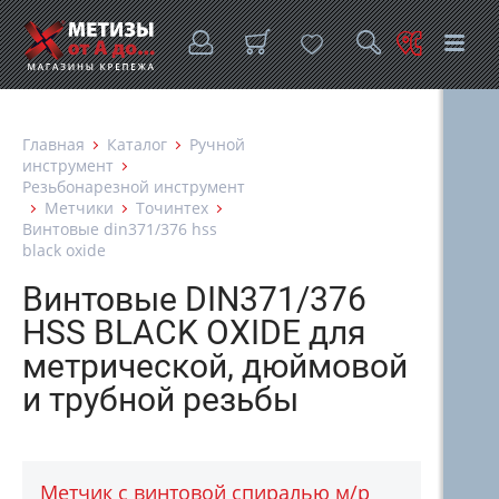
Главная
Каталог
Ручной
инструмент
Резьбонарезной инструмент
Метчики
Точинтех
Винтовые din371/376 hss
black oxide
Винтовые DIN371/376
HSS BLACK OXIDE для
метрической, дюймовой
и трубной резьбы
Метчик с винтовой спиралью м/р