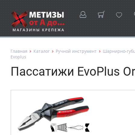
Главная
Каталог
Ручной инструмент
Шарнирно-губ
Evoplus
Пасcатижи EvoPlus Or