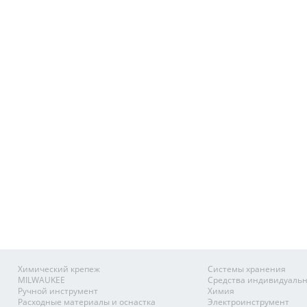
Химический крепеж
Системы хранения
MILWAUKEE
Средства индивидуаль
Ручной инструмент
Химия
Расходные материалы и оснастка
Электроинструмент