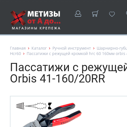
Главная
Каталог
Ручной инструмент
Шарнирно-губ
Hcr60
Пассатижи с режущей кромкой hrc 60 160мм orbis 
Пассатижи с режуще
Orbis 41-160/20RR