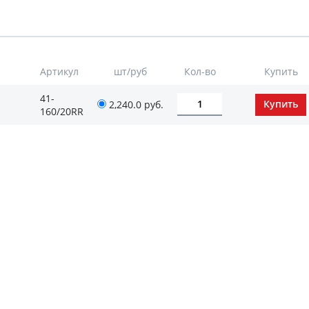
Артикул
шт/руб
Кол-во
Купить
41-
2,240.0
руб.
160/20RR