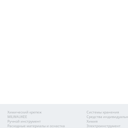
Химический крепеж
Системы хранения
MILWAUKEE
Средства индивидуаль
Ручной инструмент
Химия
Расходные материалы и оснастка
Электроинструмент