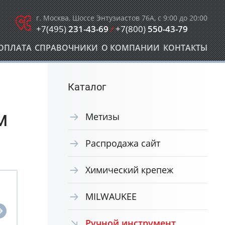
г. Москва, Шоссе Энтузиастов 76А, с 9:00 до 20:00
+7(495)
231-43-69
/
+7(800)
550-43-79
ОПЛАТА
СПРАВОЧНИКИ
О КОМПАНИИ
КОНТАКТЫ
Каталог
м
Метизы
Распродажа сайт
Химический крепеж
MILWAUKEE
Ручной инструмент