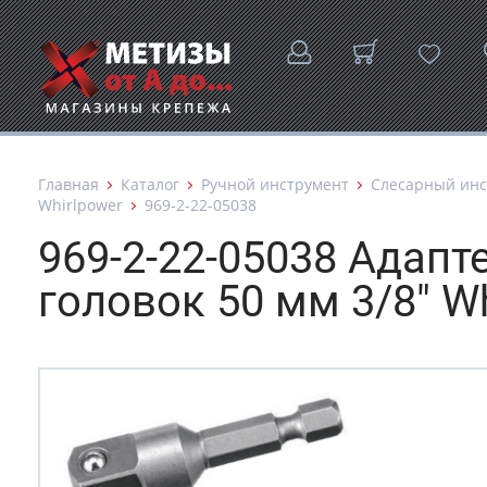
Главная
Каталог
Ручной инструмент
Слесарный инс
Whirlpower
969-2-22-05038
969-2-22-05038 Адапт
головок 50 мм 3/8" W