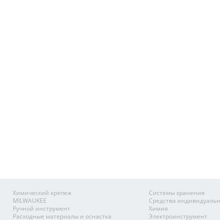
Химический крепеж
Системы хранения
MILWAUKEE
Средства индивидуаль
Ручной инструмент
Химия
Расходные материалы и оснастка
Электроинструмент