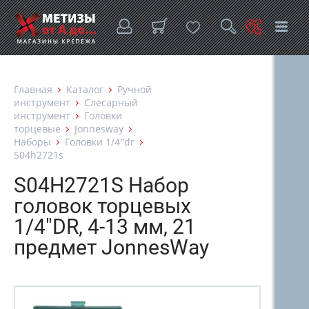
Главная
Каталог
Ручной
инструмент
Слесарный
инструмент
Головки
торцевые
Jonnesway
Наборы
Головки 1/4''dr
S04h2721s
S04H2721S Набор
головок торцевых
1/4"DR, 4-13 мм, 21
предмет JonnesWay