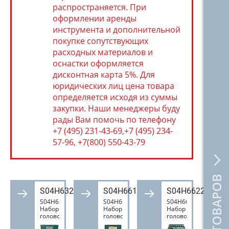
распространяется. При
оформлении аренды
инструмента и дополнительной
покупке сопутствующих
расходных материалов и
оснастки оформляется
дисконтная карта 5%. Для
юридических лиц цена товара
определяется исходя из суммы
закупки. Наши менеджеры буду
рады Вам помочь по телефону
+7 (495) 231-43-69,+7 (495) 234-
57-96, +7(800) 550-43-79
S04H6327S
S04H6615S
S04H6622S
S04H6327S
S04H6615S
S04H6622S
Набор
Набор
Набор
головок
головок
головок
торцевых
торцевых
торцевых