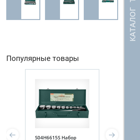
КАТАЛОГ ТОВАРОВ
3/4"DR,
дюймовых
дюймовых
дюймовых,
3/4"DR,
3/4"DR,
метрических
15
22
27
предметов
предмета
предметов
JonnesWay
JonnesWay
JonnesWay
Популярные товары
S04H6615S Набор