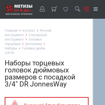
Главная
Каталог
Ручной
инструмент
Слесарный
инструмент
Головки
торцевые
Jonnesway
Наборы
Головки дюйм
3/4''dr
Наборы торцевых
головок дюймовых
размеров с посадкой
3/4" DR JonnesWay