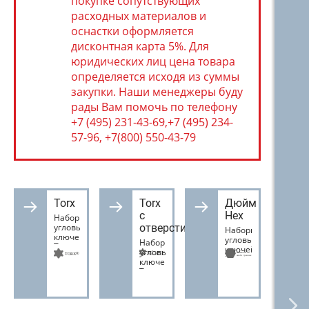
покупке сопутствующих
расходных материалов и
оснастки оформляется
дисконтная карта 5%. Для
юридических лиц цена товара
определяется исходя из суммы
закупки. Наши менеджеры буду
рады Вам помочь по телефону
+7 (495) 231-43-69,+7 (495) 234-
57-96, +7(800) 550-43-79
Torx
Torx
Дюйм
с
Hex
Наборы
угловых
отверстием
Наборы
ключей
угловых
Наборы
Torx
ключей
угловых
Bondhus
Hex
ключей
дюймовые
Torx
Bondhus
Tamper
(с
отверстием)