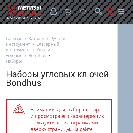
Главная
Каталог
Ручной
инструмент
Слесарный
инструмент
Ключи
угловые
Bondhus
Наборы
Наборы угловых ключей
Bondhus
Внимание! Для выбора товара
и просмотра его характеристик
пользуйтесь пиктограммами
вверху страницы. На сайте