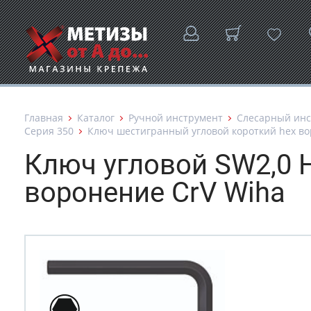
Главная
Каталог
Ручной инструмент
Слесарный инс
Серия 350
Ключ шестигранный угловой короткий hex воро
Ключ угловой SW2,0 
воронение CrV Wiha