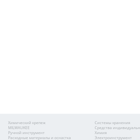
Химический крепеж
Системы хранения
MILWAUKEE
Средства индивидуаль
Ручной инструмент
Химия
Расходные материалы и оснастка
Электроинструмент