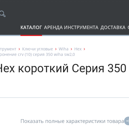
КАТАЛОГ
АРЕНДА ИНСТРУМЕНТА
ДОСТАВКА
трумент
Ключи угловые
Wiha
Hex
нение crv (10) серия 350 wiha sw2,0
Hex короткий Серия 350