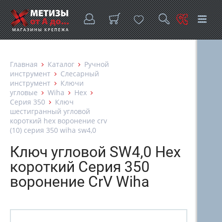
Главная
Каталог
Ручной
инструмент
Слесарный
инструмент
Ключи
угловые
Wiha
Hex
Серия 350
Ключ
шестигранный угловой
короткий hex воронение crv
(10) серия 350 wiha sw4,0
Ключ угловой SW4,0 Hex
короткий Серия 350
воронение CrV Wiha