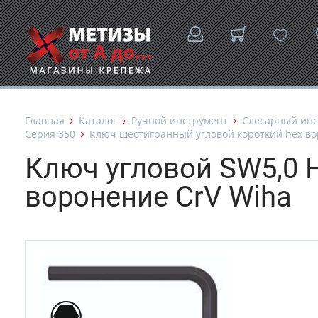
Главная
Каталог
Ручной инструмент
Слесарный инс
Серия 350
Ключ шестигранный угловой короткий hex воро
Ключ угловой SW5,0 
воронение CrV Wiha