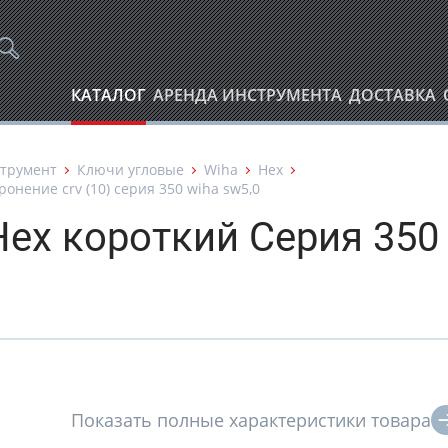
КАТАЛОГ
АРЕНДА ИНСТРУМЕНТА
ДОСТАВКА
трумент
Ключи угловые
Wiha
Hex
нение crv (10) серия 350 wiha sw5,0
Hex короткий Серия 350