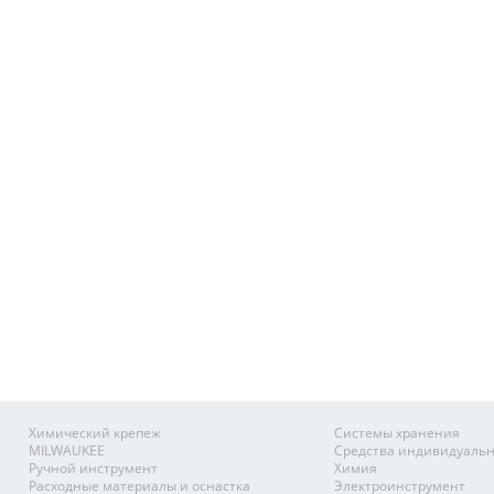
Химический крепеж
Системы хранения
MILWAUKEE
Средства индивидуаль
Ручной инструмент
Химия
Расходные материалы и оснастка
Электроинструмент