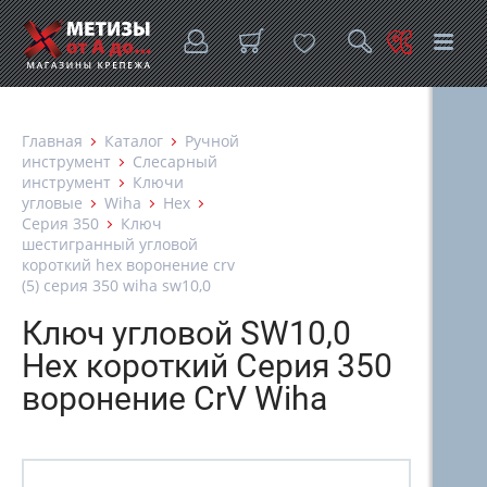
Главная
Каталог
Ручной
инструмент
Слесарный
инструмент
Ключи
угловые
Wiha
Hex
Серия 350
Ключ
шестигранный угловой
короткий hex воронение crv
(5) серия 350 wiha sw10,0
Ключ угловой SW10,0
Hex короткий Серия 350
воронение CrV Wiha