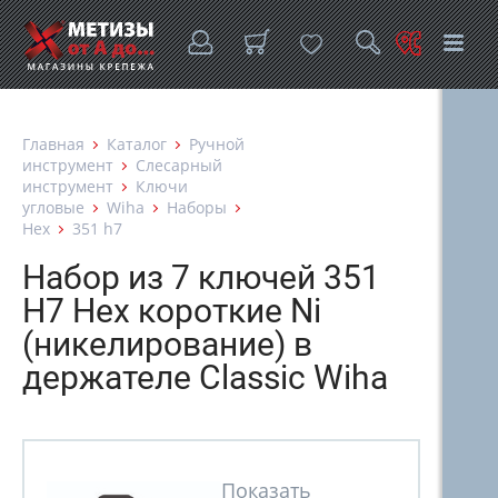
Главная
Каталог
Ручной
инструмент
Слесарный
инструмент
Ключи
угловые
Wiha
Наборы
Hex
351 h7
Набор из 7 ключей 351
H7 Hex короткие Ni
(никелирование) в
держателе Classic Wiha