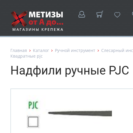
Главная
Каталог
Ручной инструмент
Слесарный инс
Квадратные pjc
Надфили ручные PJC 