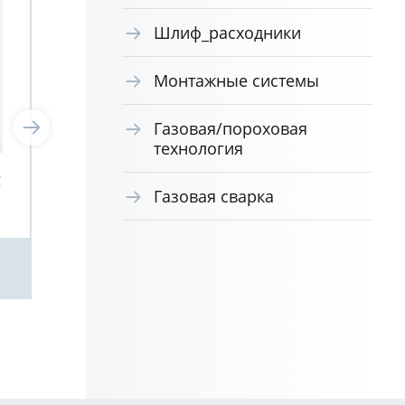
Шлиф_расходники
Монтажные системы
Газовая/пороховая
технология
C
Надфиль квадратный PJC
Над
Газовая сварка
AJAX /20/ 200/3
AJA
Посмотреть