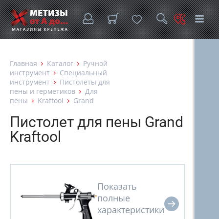
Главная
Каталог
Ручной
инструмент
Специальный
инструмент
Пистолеты для
пены и герметиков
Для
пены
Kraftool
Grand
Пистолет для пены Grand
Kraftool