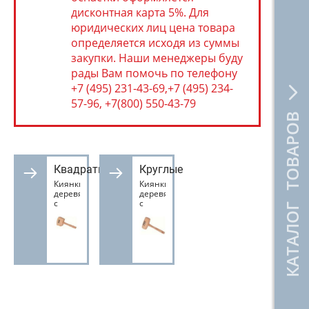
дисконтная карта 5%. Для
юридических лиц цена товара
определяется исходя из суммы
закупки. Наши менеджеры буду
рады Вам помочь по телефону
+7 (495) 231-43-69,+7 (495) 234-
57-96, +7(800) 550-43-79
КАТАЛОГ ТОВАРОВ
Квадратные
Круглые
Киянки
Киянки
деревянные
деревянные
с
с
квадратным
круглым
бойком
бойком
Pinie /
Pinie /
Чехия/
Чехия/