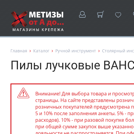
Главная
Каталог
Ручной инструмент
Столярный инс
Пилы лучковые BAH
Внимание! Для выбора товара и просмотр
страницы. На сайте представлены розничн
розничных покупателей предусмотрена п
5 и 10% после заполнения анкеты. 5% - пр
расходов). 10% - при разовой покупке бол
при общей сумме закупок выше указанног
лояльности не распространяется. При о