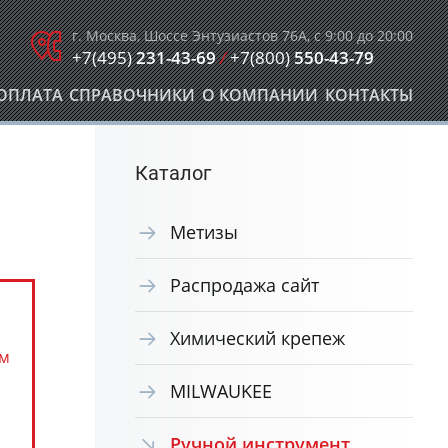
г. Москва, Шоссе Энтузиастов 76А, с 9:00 до 20:00
+7(495)
231-43-69
/
+7(800)
550-43-79
ОПЛАТА
СПРАВОЧНИКИ
О КОМПАНИИ
КОНТАКТЫ
Каталог
Метизы
Распродажа сайт
Химический крепеж
ом
MILWAUKEE
Ручной инструмент