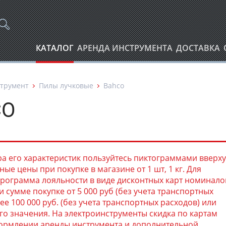
КАТАЛОГ
АРЕНДА ИНСТРУМЕНТА
ДОСТАВКА
трумент
Пилы лучковые
Bahco
CO
а его характеристик пользуйтесь пиктограммами вверху
ые цены при покупке в магазине от 1 шт, 1 кг. Для
рограмма лояльности в виде дисконтных карт номинал
и сумме покупке от 5 000 руб (без учета транспортных
ее 100 000 руб. (без учета транспортных расходов) или
о значения. На электроинструменты скидка по картам
формлении аренды инструмента и дополнительной