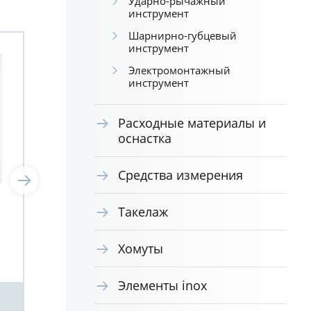
Ударно-рычажный
инструмент
Шарнирно-губцевый
инструмент
Электромонтажный
инструмент
Расходные материалы и
оснастка
Средства измерения
Пила лучковая Ergo 530
Пол
Такелаж
мм BAHCO 10-21-51
пил
51-
Хомуты
Элементы inox
Посмотреть