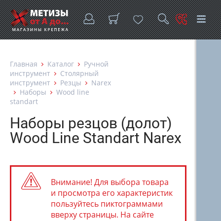
Главная
Каталог
Ручной
инструмент
Столярный
инструмент
Резцы
Narex
Наборы
Wood line
standart
Наборы резцов (долот)
Wood Line Standart Narex
Внимание! Для выбора товара
и просмотра его характеристик
пользуйтесь пиктограммами
вверху страницы. На сайте