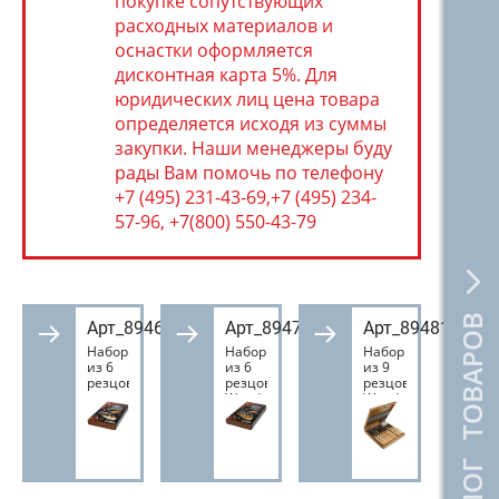
покупке сопутствующих
расходных материалов и
оснастки оформляется
дисконтная карта 5%. Для
юридических лиц цена товара
определяется исходя из суммы
закупки. Наши менеджеры буду
рады Вам помочь по телефону
+7 (495) 231-43-69,+7 (495) 234-
57-96, +7(800) 550-43-79
КАТАЛОГ ТОВАРОВ
Арт_894610
Арт_894710
Арт_894813
Набор
Набор
Набор
из 6
из 6
из 9
резцов
резцов
резцов
с
Wood
Wood
точильным
Line
Line
камнем
Standard
Standard
Wood
Narex
Narex
Line
Standard
Narex