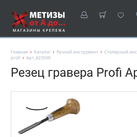
Главная
Каталог
Ручной инструмент
Столярный инс
profi
Арт_823500
Резец гравера Profi А