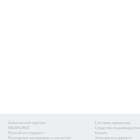
Химический крепеж
Системы хранения
MILWAUKEE
Средства индивидуаль
Ручной инструмент
Химия
Расходные материалы и оснастка
Электроинструмент