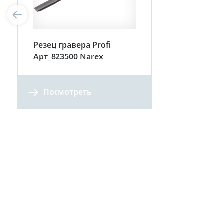
Резец гравера Profi
Арт_823500 Narex
Посмотреть