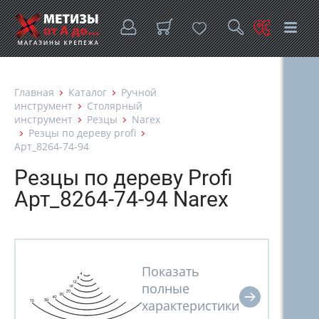
Главная
Каталог
Ручной
инструмент
Столярный
инструмент
Резцы
Narex
Резцы по дереву profi
Арт_8264-74-94
Резцы по дереву Profi
Арт_8264-74-94 Narex