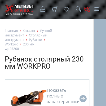
Главная
Каталог
Ручной
инструмент
Столярный
инструмент
Рубанки
Workpro
230 мм
wp252001
Рубанок столярный 230
мм WORKPRO