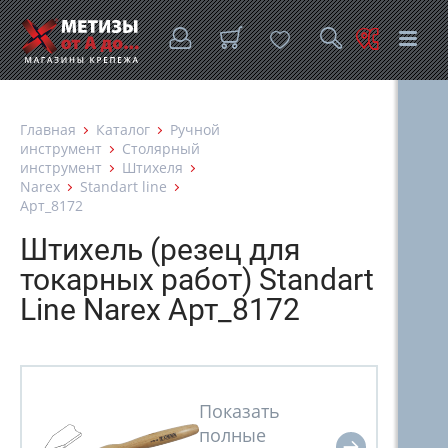
Главная
Каталог
Ручной
инструмент
Столярный
инструмент
Штихеля
Narex
Standart line
Арт_8172
Штихель (резец для
токарных работ) Standart
Line Narex Арт_8172