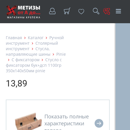
Главная
Каталог
Ручной
инструмент
Столярный
инструмент
Стусла,
направляющие шины
Pinie
С фиксатором
Стусло с
фиксатором бук+дсп 1100гр
350х140х50мм pinie
13,89