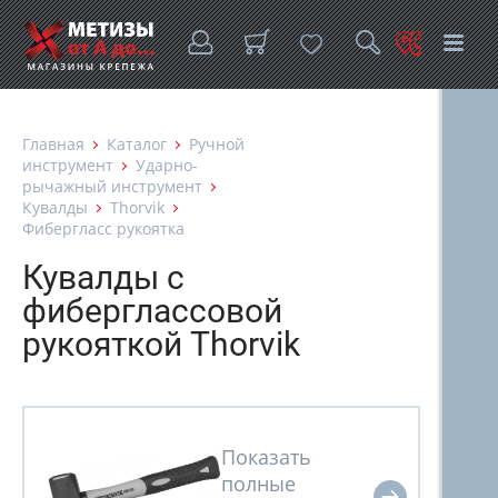
Главная
Каталог
Ручной
инструмент
Ударно-
рычажный инструмент
Кувалды
Thorvik
Фибергласс рукоятка
Кувалды с
фиберглассовой
рукояткой Thorvik